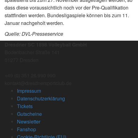
dass diese voraussichtlich noch vor der Pre-Qualifikation
stattfinden werden. Bundesligaspiele können bis zum 11.
Januar nachgeholt werden.
Quelle: DVL-Presseservice
Dresdner SC 1898 Volleyball GmbH
Bodenbacher Straße 141
01277 Dresden
+49 (0) 351 26 990 990
kontakt@dresdnersportclub.de
Impressum
Datenschutzerklärung
Tickets
Gutscheine
Newsletter
Fanshop
Cookie-Richtlinie (EU)