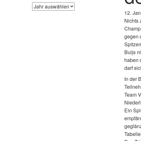
12. Ja
Nichts 
Champi
gegen d
Spitzen
Buijs n
haben d
darf si
In der 
Teilneh
Team VC
Nieder
Ein Spi
empfäng
geglänz
Tabelle