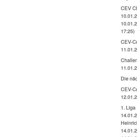
CEV Ch
10.01.2
10.01.2
17:25)
CEV-Cup
11.01.2
Challen
11.01.2
Die näc
CEV-Cup
12.01.
1. Liga
14.01.2
Heinric
14.01.