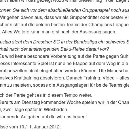
chnen Sie sich vor dem abschließenden Gruppenspiel noch au
 Wir gehen davon aus, dass wir als Gruppendritter oder bester Vi
cher nicht auf die beiden besten Teams der Champions League 
. Alles Weitere kann man erst nach der Auslosung sagen.
tag steht dem Dresdner SC in der Bundesliga ein schweres Spi
haft nach der anstrengenden Baku-Reise darauf vor?
 Es wird keine besondere Vorbereitung auf die Partie gegen Suh
eses interessante Spiel ist nur eine Etappe auf dem Weg in die 
ationszeiten nicht eingehalten werden können. Die Mannschaf
ensives Krafttraining absolvieren. Danach Training, Video – all
m zu meistern, sodass die Ausgangslagen für beide Teams gle
h der Partie geht es in diesem Tempo weiter.
 Bereits am Dienstag kommender Woche spielen wir in der Ch
l, zwei Tage später in Wiesbaden.
pannende Aufgaben auf die wir uns freuen!
sse vom 10./11. Januar 2012: