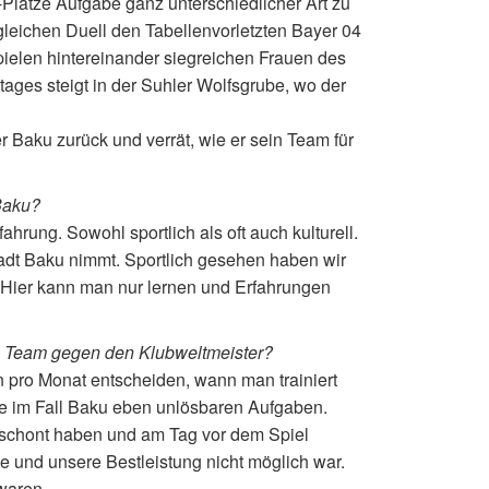
-Plätze Aufgabe ganz unterschiedlicher Art zu
leichen Duell den Tabellenvorletzten Bayer 04
pielen hintereinander siegreichen Frauen des
tages steigt in der Suhler Wolfsgrube, wo der
r Baku zurück und verrät, wie er sein Team für
 Baku?
ahrung. Sowohl sportlich als oft auch kulturell.
adt Baku nimmt. Sportlich gesehen haben wir
 Hier kann man nur lernen und Erfahrungen
res Team gegen den Klubweltmeister?
n pro Monat entscheiden, wann man trainiert
ie im Fall Baku eben unlösbaren Aufgaben.
eschont haben und am Tag vor dem Spiel
lte und unsere Bestleistung nicht möglich war.
waren.