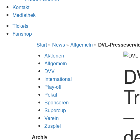
Kontakt
Mediathek
Tickets
Fanshop
Start
»
News
»
Allgemein
»
DVL-Presseservice
Aktionen
Allgemein
D
DVV
International
T
Play-off
Pokal
Sponsoren
– 
Supercup
Verein
Zuspiel
d
Archiv