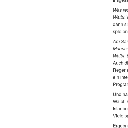
Was re
Waibl
:
dann si
spielen
Am Sams
Mannsc
Waibl
:
Auch di
Regener
ein int
Program
Und nac
Waibl:
Istanbu
Viele s
Ergebni