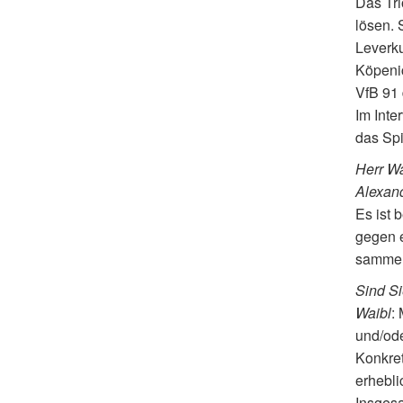
Das Tri
lösen. 
Leverku
Köpenic
VfB 91 
Im Inte
das Spi
Herr Wa
Alexan
Es ist 
gegen e
sammel
Sind Si
Waibl
:
und/ode
Konkret
erhebli
Insgesa