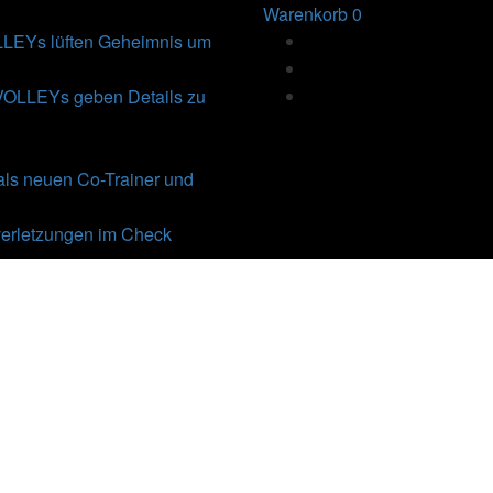
Warenkorb
0
Ys lüften Geheimnis um
VOLLEYs geben Details zu
als neuen Co-Trainer und
erletzungen im Check