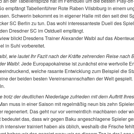
o an der Tabellenspitze hat im Fernduell um die besten Play-off
So empfängt Tabellenführer Rote Raben Vilsbiburg in einem ung
sen. Schwerin bekommt es in eigener Halle mit den seit drei S
ker SC Berlin zu tun. Das wohl interessanteste Duell des Spiel
den Dresdner SC im Ostduell empfängt.
rview blickt Dresdens Trainer Alexander Waibl auf das Abenteue
el in Suhl vorbereitet.
ibl, wie lautet Ihr Fazit nach der Kräfte zehrenden Reise nach
der Waibl
: Jede Europapokalreise ist zunächst eine wertvolle Erf
beeindruckend, welche rasante Entwicklung zum Beispiel die St
ine der beiden besten Vereinsmannschaften der Welt gespielt.
n.
e trotz der deutlichen Niederlage zufrieden mit dem Auftritt Ih
 Man muss in einer Saison mit regelmäßig neun bis zehn Spiele
r regeneriert. Das geht nur vor vermeintlich machbaren oder w
 bedeutet das, dass wir gegen Baku angeschlagene Spieler g
ch intensiver trainiert haben als üblich, weshalb die Frische feh
mt haben wir das gezeigt wozu wir an diesem Tag in der Lage 