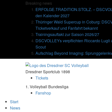
Breaking
news
ERFOLGE.TRADITION.STOLZ. – DSCVOLLE
den Kalender 2027
Thüringer Wald Supercup in Coburg: DSC
Ticketverkauf und Fanfahrt bekannt
Trainingsauftakt zur Saison 2026/27
DSCVOLLEYs verpflichten Riccardo Lugli 
Scout
Aufschlag Beyond Imaging: Sprunggelenkv
Dresdner Sportclub 1898
Tickets
1. Volleyball Bundesliga
Fanshop
Start
News