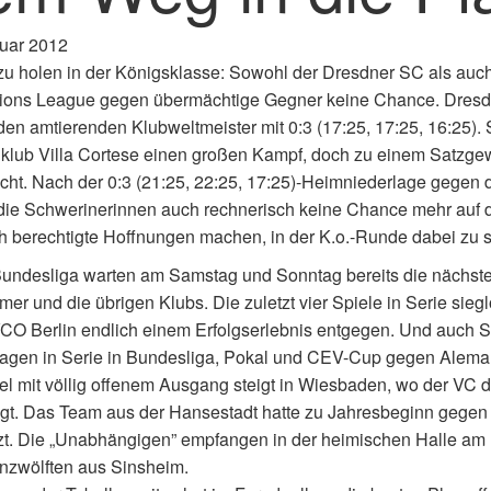
nuar 2012
zu holen in der Königsklasse: Sowohl der Dresdner SC als auc
ons League gegen übermächtige Gegner keine Chance. Dresden
en amtierenden Klubweltmeister mit 0:3 (17:25, 17:25, 16:25).
klub Villa Cortese einen großen Kampf, doch zu einem Satzgew
icht. Nach der 0:3 (21:25, 22:25, 17:25)-Heimniederlage gegen d
ie Schwerinerinnen auch rechnerisch keine Chance mehr auf d
ch berechtigte Hoffnungen machen, in der K.o.-Runde dabei zu se
Bundesliga warten am Samstag und Sonntag bereits die nächste
mer und die übrigen Klubs. Die zuletzt vier Spiele in Serie si
O Berlin endlich einem Erfolgserlebnis entgegen. Und auch Sma
lagen in Serie in Bundesliga, Pokal und CEV-Cup gegen Alem
el mit völlig offenem Ausgang steigt in Wiesbaden, wo der VC
t. Das Team aus der Hansestadt hatte zu Jahresbeginn gegen 
t. Die „Unabhängigen” empfangen in der heimischen Halle am 
nzwölften aus Sinsheim.