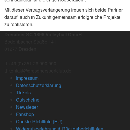
Mit dieser Vertragsverlängerung freuen sich beide Partner
darauf, auch in Zukunft gemeinsam erfolgreiche Projekte
zu realisieren.
Dresdner SC 1898 Volleyball GmbH
Bodenbacher Straße 141
01277 Dresden
+49 (0) 351 26 990 990
kontakt@dresdnersportclub.de
Impressum
Datenschutzerklärung
Tickets
Gutscheine
Newsletter
Fanshop
Cookie-Richtlinie (EU)
Widerrufsbelehrung & Rückgaberichtlinien