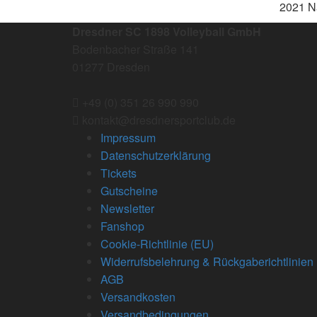
2021 N
Dresdner SC 1898 Volleyball GmbH
Bodenbacher Straße 141
01277 Dresden
+49 (0) 351 26 990 990
kontakt@dresdnersportclub.de
Impressum
Datenschutzerklärung
Tickets
Gutscheine
Newsletter
Fanshop
Cookie-Richtlinie (EU)
Widerrufsbelehrung & Rückgaberichtlinien
AGB
Versandkosten
Versandbedingungen