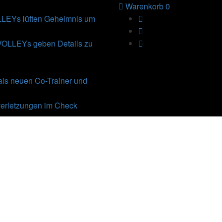
Warenkorb
0
Ys lüften Geheimnis um
VOLLEYs geben Details zu
als neuen Co-Trainer und
erletzungen im Check