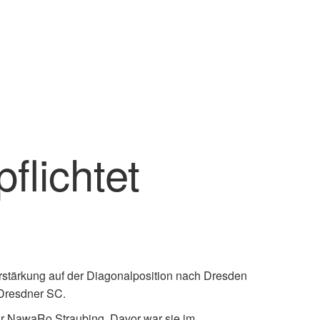
flichtet
rstärkung auf der Diagonalposition nach Dresden
Dresdner SC.
 für NawaRo Straubing. Davor war sie im