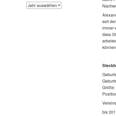
Nachwuc
Alexand
seit de
immer w
dass St
arbeite
können 
Steckbr
Geburt
Geburts
Größe:
Positio
Vereine
bis 201