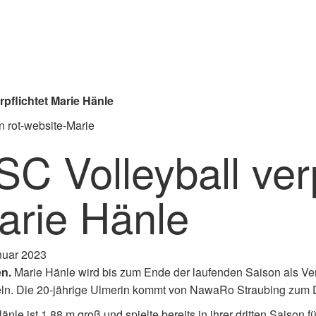
rpflichtet Marie Hänle
C Volleyball verp
arie Hänle
nuar 2023
n.
Marie Hänle wird bis zum Ende der laufenden Saison als Ve
ln. Die 20-jährige Ulmerin kommt von NawaRo Straubing zum 
änle ist 1,88 m groß und spielte bereits in ihrer dritten Saison