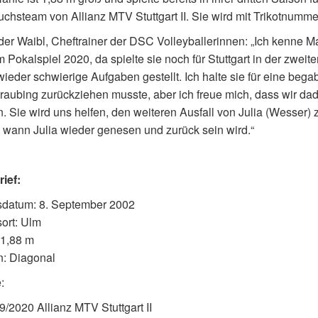
hsteam von Allianz MTV Stuttgart II. Sie wird mit Trikotnumme
er Waibl, Cheftrainer der DSC Volleyballerinnen: „Ich kenne M
m Pokalspiel 2020, da spielte sie noch für Stuttgart in der zwei
ieder schwierige Aufgaben gestellt. Ich halte sie für eine begab
raubing zurückziehen musste, aber ich freue mich, dass wir d
n. Sie wird uns helfen, den weiteren Ausfall von Julia (Wesser)
wann Julia wieder genesen und zurück sein wird.“
ief:
sdatum: 8. September 2002
ort: Ulm
 1,88 m
n: Diagonal
:
9/2020 Allianz MTV Stuttgart II