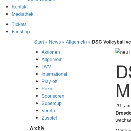
Kontakt
Mediathek
Tickets
Fanshop
Start
»
News
»
Allgemein
»
DSC Volleyball ve
Aktionen
Allgemein
DS
DVV
International
M
Play-off
Pokal
Sponsoren
Supercup
31. Ja
Verein
Dresde
Zuspiel
wechse
Archiv
Marie H