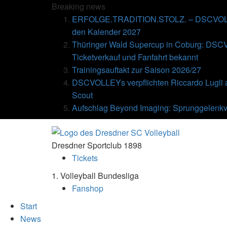
Breaking
news
ERFOLGE.TRADITION.STOLZ. – DSCVOLLE
den Kalender 2027
Thüringer Wald Supercup in Coburg: DSC
Ticketverkauf und Fanfahrt bekannt
Trainingsauftakt zur Saison 2026/27
DSCVOLLEYs verpflichten Riccardo Lugli 
Scout
Aufschlag Beyond Imaging: Sprunggelenkv
Dresdner Sportclub 1898
Tickets
1. Volleyball Bundesliga
Fanshop
Start
News