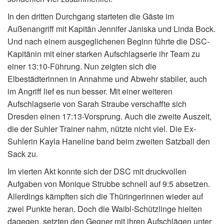
In den dritten Durchgang starteten die Gäste im
Außenangriff mit Kapitän Jennifer Janiska und Linda Bock.
Und nach einem ausgeglichenen Beginn führte die DSC-
Kapitänin mit einer starken Aufschlagserie ihr Team zu
einer 13:10-Führung. Nun zeigten sich die
Elbestädterinnen in Annahme und Abwehr stabiler, auch
im Angriff lief es nun besser. Mit einer weiteren
Aufschlagserie von Sarah Straube verschaffte sich
Dresden einen 17:13-Vorsprung. Auch die zweite Auszeit,
die der Suhler Trainer nahm, nützte nicht viel. Die Ex-
Suhlerin Kayla Haneline band beim zweiten Satzball den
Sack zu.
Im vierten Akt konnte sich der DSC mit druckvollen
Aufgaben von Monique Strubbe schnell auf 9:5 absetzen.
Allerdings kämpften sich die Thüringerinnen wieder auf
zwei Punkte heran. Doch die Waibl-Schützlinge hielten
dagegen, setzten den Gegner mit ihren Aufschlägen unter