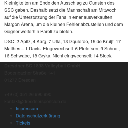
Kleinigkeiten am Ende den Ausschlag zu Gunsten des
SSC gaben. Deshalb setzt die Mannschaft am Mittwoch
auf die Unterstützung der Fans in einer ausverkauften
Margon Arena, um die kleinen Fehler abzustellen und dem
Gegner weiterhin Paroli zu bieten.
DSC: 2 Apitz, 4 Karg, 7 Utla, 13 Izquierdo, 15 de Kruijf, 17
Matthes – 1 Davis. Eingewechselt: 6 Pietersen, 9 Schoot,
16 Schwabe, 18 Gryka. Nicht eingwechselt: 14 Stock.
Dresdner SC 1898 Volleyball GmbH
Bodenbacher Straße 141
01277 Dresden
+49 (0) 351 26 990 990
kontakt@dresdnersportclub.de
Impressum
Datenschutzerklärung
Tickets