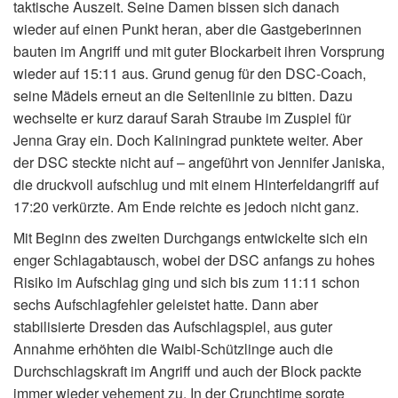
taktische Auszeit. Seine Damen bissen sich danach
wieder auf einen Punkt heran, aber die Gastgeberinnen
bauten im Angriff und mit guter Blockarbeit ihren Vorsprung
wieder auf 15:11 aus. Grund genug für den DSC-Coach,
seine Mädels erneut an die Seitenlinie zu bitten. Dazu
wechselte er kurz darauf Sarah Straube im Zuspiel für
Jenna Gray ein. Doch Kaliningrad punktete weiter. Aber
der DSC steckte nicht auf – angeführt von Jennifer Janiska,
die druckvoll aufschlug und mit einem Hinterfeldangriff auf
17:20 verkürzte. Am Ende reichte es jedoch nicht ganz.
Mit Beginn des zweiten Durchgangs entwickelte sich ein
enger Schlagabtausch, wobei der DSC anfangs zu hohes
Risiko im Aufschlag ging und sich bis zum 11:11 schon
sechs Aufschlagfehler geleistet hatte. Dann aber
stabilisierte Dresden das Aufschlagspiel, aus guter
Annahme erhöhten die Waibl-Schützlinge auch die
Durchschlagskraft im Angriff und auch der Block packte
immer wieder vehement zu. In der Crunchtime sorgte