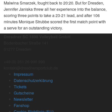
Malwina Smarzek, fought back to 20:20. But for Dresden,
Jennifer Janiska threw all her experience into the balance,
scoring three points to take a 23-21 lead, and after 106
minutes Monique Strubbe scored the first match point with
a serve for an outstanding victory.
Dresdner SC 1898 Volleyball GmbH
Bodenbacher Straße 141
01277 Dresden
+49 (0) 351 26 990 990
kontakt@dresdnersportclub.de
Impressum
Datenschutzerklärung
Tickets
Gutscheine
Newsletter
Fanshop
Cookie-Richtlinie (EU)