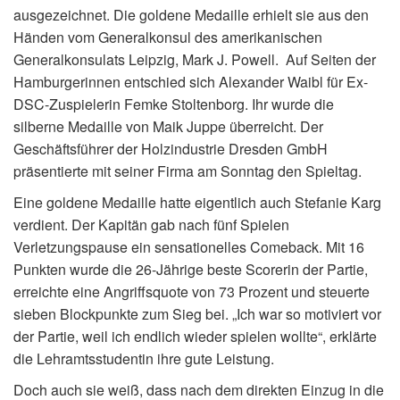
ausgezeichnet. Die goldene Medaille erhielt sie aus den
Händen vom Generalkonsul des amerikanischen
Generalkonsulats Leipzig, Mark J. Powell. Auf Seiten der
Hamburgerinnen entschied sich Alexander Waibl für Ex-
DSC-Zuspielerin Femke Stoltenborg. Ihr wurde die
silberne Medaille von Maik Juppe überreicht. Der
Geschäftsführer der Holzindustrie Dresden GmbH
präsentierte mit seiner Firma am Sonntag den Spieltag.
Eine goldene Medaille hatte eigentlich auch Stefanie Karg
verdient. Der Kapitän gab nach fünf Spielen
Verletzungspause ein sensationelles Comeback. Mit 16
Punkten wurde die 26-Jährige beste Scorerin der Partie,
erreichte eine Angriffsquote von 73 Prozent und steuerte
sieben Blockpunkte zum Sieg bei. „Ich war so motiviert vor
der Partie, weil ich endlich wieder spielen wollte“, erklärte
die Lehramtsstudentin ihre gute Leistung.
Doch auch sie weiß, dass nach dem direkten Einzug in die