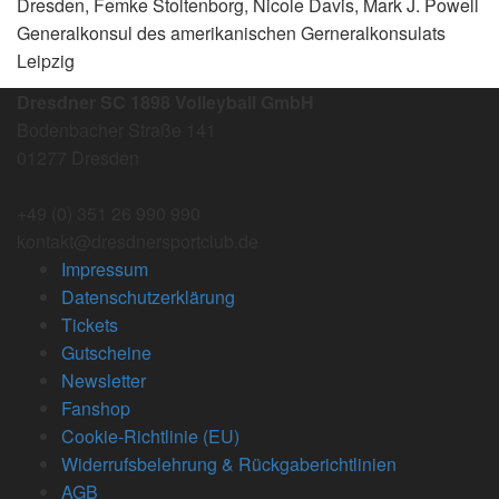
Dresden, Femke Stoltenborg, Nicole Davis, Mark J. Powell
Generalkonsul des amerikanischen Gerneralkonsulats
Leipzig
Dresdner SC 1898 Volleyball GmbH
Bodenbacher Straße 141
01277 Dresden
+49 (0) 351 26 990 990
kontakt@dresdnersportclub.de
Impressum
Datenschutzerklärung
Tickets
Gutscheine
Newsletter
Fanshop
Cookie-Richtlinie (EU)
Widerrufsbelehrung & Rückgaberichtlinien
AGB