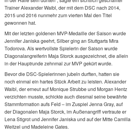
in der Halle sein durften“, sagte ein sichtlich geschaffter
Trainer Alexander Waibl, der mit dem DSC nach 2014,
2015 und 2016 nunmehr zum vierten Mal den Titel
gewonnen hat.
Mit der letzten goldenen MVP-Medaille der Saison wurde
Jennifer Janiska geehrt, Silber ging an Stuttgarts Mira
Todorova. Als wertvollste Spielerin der Saison wurde
Diagonalangreiferin Maja Storck ausgezeichnet, die allein
in der Hauptrunde zehnmal zur MVP gekürt wurde.
Bevor die DSC-Spielerinnen jubeln durften, hatten sie
noch einmal ein hartes Stück Arbeit zu leisten. Alexander
Waibl, der erneut auf Monique Strubbe und Morgan Hentz
verzichten musste, schickte auch diesmal seine bewährte
Stammformation aufs Feld – im Zuspiel Jenna Gray, auf
der Diagonalen Maja Storck, im Außenangriff vertraute er
Lena Stigrot und Jennifer Janiska und auf der Mitte Camilla
Weitzel und Madeleine Gates.