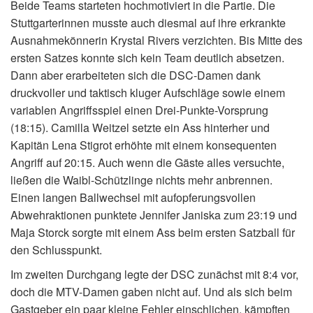
Beide Teams starteten hochmotiviert in die Partie. Die
Stuttgarterinnen musste auch diesmal auf ihre erkrankte
Ausnahmekönnerin Krystal Rivers verzichten. Bis Mitte des
ersten Satzes konnte sich kein Team deutlich absetzen.
Dann aber erarbeiteten sich die DSC-Damen dank
druckvoller und taktisch kluger Aufschläge sowie einem
variablen Angriffsspiel einen Drei-Punkte-Vorsprung
(18:15). Camilla Weitzel setzte ein Ass hinterher und
Kapitän Lena Stigrot erhöhte mit einem konsequenten
Angriff auf 20:15. Auch wenn die Gäste alles versuchte,
ließen die Waibl-Schützlinge nichts mehr anbrennen.
Einen langen Ballwechsel mit aufopferungsvollen
Abwehraktionen punktete Jennifer Janiska zum 23:19 und
Maja Storck sorgte mit einem Ass beim ersten Satzball für
den Schlusspunkt.
Im zweiten Durchgang legte der DSC zunächst mit 8:4 vor,
doch die MTV-Damen gaben nicht auf. Und als sich beim
Gastgeber ein paar kleine Fehler einschlichen, kämpften