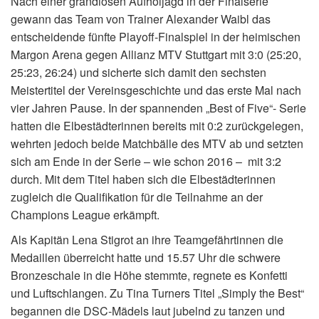
Nach einer grandiosen Aufholjagd in der Finalserie
gewann das Team von Trainer Alexander Waibl das
entscheidende fünfte Playoff-Finalspiel in der heimischen
Margon Arena gegen Allianz MTV Stuttgart mit 3:0 (25:20,
25:23, 26:24) und sicherte sich damit den sechsten
Meistertitel der Vereinsgeschichte und das erste Mal nach
vier Jahren Pause. In der spannenden „Best of Five“- Serie
hatten die Elbestädterinnen bereits mit 0:2 zurückgelegen,
wehrten jedoch beide Matchbälle des MTV ab und setzten
sich am Ende in der Serie – wie schon 2016 – mit 3:2
durch. Mit dem Titel haben sich die Elbestädterinnen
zugleich die Qualifikation für die Teilnahme an der
Champions League erkämpft.
Als Kapitän Lena Stigrot an ihre Teamgefährtinnen die
Medaillen überreicht hatte und 15.57 Uhr die schwere
Bronzeschale in die Höhe stemmte, regnete es Konfetti
und Luftschlangen. Zu Tina Turners Titel „Simply the Best“
begannen die DSC-Mädels laut jubelnd zu tanzen und