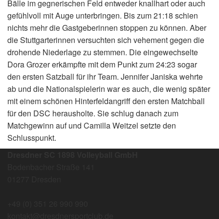
Bälle im gegnerischen Feld entweder knallhart oder auch
gefühlvoll mit Auge unterbringen. Bis zum 21:18 schien
nichts mehr die Gastgeberinnen stoppen zu können. Aber
die Stuttgarterinnen versuchten sich vehement gegen die
drohende Niederlage zu stemmen. Die eingewechselte
Dora Grozer erkämpfte mit dem Punkt zum 24:23 sogar
den ersten Satzball für ihr Team. Jennifer Janiska wehrte
ab und die Nationalspielerin war es auch, die wenig später
mit einem schönen Hinterfeldangriff den ersten Matchball
für den DSC herausholte. Sie schlug danach zum
Matchgewinn auf und Camilla Weitzel setzte den
Schlusspunkt.
Dresdner SC 1898 Volleyball GmbH
Bodenbacher Straße 141
01277 Dresden
+49 (0) 351 26 990 990
kontakt@dresdnersportclub.de