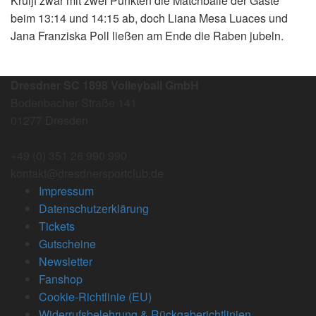
Kruijf zwar mit zwei Punkten die Matchbälle der Gäste
beim 13:14 und 14:15 ab, doch Liana Mesa Luaces und
Jana Franziska Poll ließen am Ende die Raben jubeln.
Dresdner SC 1898 Volleyball GmbH
Bodenbacher Straße 141
01277 Dresden
+49 (0) 351 26 990 990
kontakt@dresdnersportclub.de
Impressum
Datenschutzerklärung
Tickets
Gutscheine
Newsletter
Fanshop
Cookie-Richtlinie (EU)
Widerrufsbelehrung & Rückgaberichtlinien