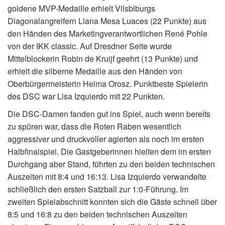
goldene MVP-Medaille erhielt Vilsbiburgs
Diagonalangreifern Liana Mesa Luaces (22 Punkte) aus
den Händen des Marketingverantwortlichen René Pohle
von der IKK classic. Auf Dresdner Seite wurde
Mittelblockerin Robin de Kruijf geehrt (13 Punkte) und
erhielt die silberne Medaille aus den Händen von
Oberbürgermeisterin Helma Orosz. Punktbeste Spielerin
des DSC war Lisa Izquierdo mit 22 Punkten.
Die DSC-Damen fanden gut ins Spiel, auch wenn bereits
zu spüren war, dass die Roten Raben wesentlich
aggressiver und druckvoller agierten als noch im ersten
Halbfinalspiel. Die Gastgeberinnen hielten dem im ersten
Durchgang aber Stand, führten zu den beiden technischen
Auszeiten mit 8:4 und 16:13. Lisa Izquierdo verwandelte
schließlich den ersten Satzball zur 1:0-Führung. Im
zweiten Spielabschnitt konnten sich die Gäste schnell über
8:5 und 16:8 zu den beiden technischen Auszeiten