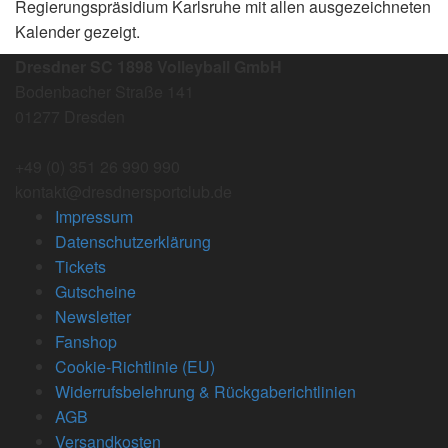
Regierungspräsidium Karlsruhe mit allen ausgezeichneten
Kalender gezeigt.
Dresdner SC 1898 Volleyball GmbH
Bodenbacher Straße 141
01277 Dresden
+49 (0) 351 26 990 990
kontakt@dresdnersportclub.de
Impressum
Datenschutzerklärung
Tickets
Gutscheine
Newsletter
Fanshop
Cookie-Richtlinie (EU)
Widerrufsbelehrung & Rückgaberichtlinien
AGB
Versandkosten