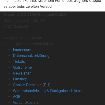
nicht nutzen konnte. Mit einem Fehler des Gegners klappte
es aber beim zweiten Versuch.
Dresdner SC 1898 Volleyball GmbH
Bodenbacher Straße 141
01277 Dresden
+49 (0) 351 26 990 990
kontakt@dresdnersportclub.de
Impressum
Datenschutzerklärung
Tickets
Gutscheine
Newsletter
Fanshop
Cookie-Richtlinie (EU)
Widerrufsbelehrung & Rückgaberichtlinien
AGB
Versandkosten