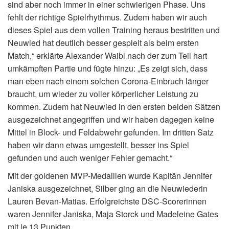
sind aber noch immer in einer schwierigen Phase. Uns
fehlt der richtige Spielrhythmus. Zudem haben wir auch
dieses Spiel aus dem vollen Training heraus bestritten und
Neuwied hat deutlich besser gespielt als beim ersten
Match,“ erklärte Alexander Waibl nach der zum Teil hart
umkämpften Partie und fügte hinzu: „Es zeigt sich, dass
man eben nach einem solchen Corona-Einbruch länger
braucht, um wieder zu voller körperlicher Leistung zu
kommen. Zudem hat Neuwied in den ersten beiden Sätzen
ausgezeichnet angegriffen und wir haben dagegen keine
Mittel in Block- und Feldabwehr gefunden. Im dritten Satz
haben wir dann etwas umgestellt, besser ins Spiel
gefunden und auch weniger Fehler gemacht.“
Mit der goldenen MVP-Medaillen wurde Kapitän Jennifer
Janiska ausgezeichnet, Silber ging an die Neuwiederin
Lauren Bevan-Matias. Erfolgreichste DSC-Scorerinnen
waren Jennifer Janiska, Maja Storck und Madeleine Gates
mit je 13 Punkten.