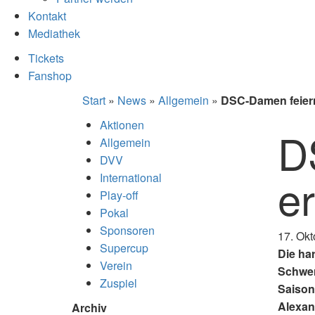
Kontakt
Mediathek
Tickets
Fanshop
Start
»
News
»
Allgemein
»
DSC-Damen feiern
Aktionen
D
Allgemein
DVV
e
International
Play-off
Pokal
Sponsoren
17. Okt
Supercup
Die ha
Verein
Schwer
Zuspiel
Saison
Alexan
Archiv