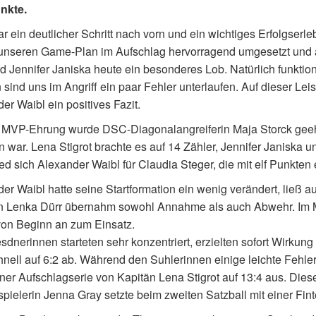
nkte.
r ein deutlicher Schritt nach vorn und ein wichtiges Erfolgserleb
unseren Game-Plan im Aufschlag hervorragend umgesetzt und 
d Jennifer Janiska heute ein besonderes Lob. Natürlich funktioni
sind uns im Angriff ein paar Fehler unterlaufen. Auf dieser Lei
er Waibl ein positives Fazit.
 MVP-Ehrung wurde DSC-Diagonalangreiferin Maja Storck geehrt
n war. Lena Stigrot brachte es auf 14 Zähler, Jennifer Janiska u
ed sich Alexander Waibl für Claudia Steger, die mit elf Punkten 
er Waibl hatte seine Startformation ein wenig verändert, ließ auf
n Lenka Dürr übernahm sowohl Annahme als auch Abwehr. Im Mi
on Beginn an zum Einsatz.
sdnerinnen starteten sehr konzentriert, erzielten sofort Wirkun
hnell auf 6:2 ab. Während den Suhlerinnen einige leichte Fehler
ner Aufschlagserie von Kapitän Lena Stigrot auf 13:4 aus. Die
pielerin Jenna Gray setzte beim zweiten Satzball mit einer Fin