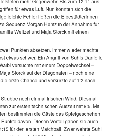
 leisteten mehr Gegenwehr. Bis zum 12:11 aus
iffen für etwas Luft. Nun konnten sich die
ge leichte Fehler ließen die Elbestädterinnen
rze Sequenz Morgan Hentz in der Annahme für
amilla Weitzel und Maja Storck mit einem
 zwei Punkten absetzen. Immer wieder machte
t etwas schwer. Ein Angriff von Suhls Danielle
 Waibl versuchte mit einem Doppelwechsel –
Maja Storck auf der Diagonalen – noch eine
 die erste Chance und verkürzte auf 1:2 nach
e Strubbe noch einmal frischen Wind. Diesmal
en zur ersten technischen Auszeit mit 8:5. Mit
iffen bestimmten die Gäste das Spielgeschehen
n Punkte davon. Diesen Vorteil gaben sie auch
4:15 für den ersten Matchball. Zwar wehrte Suhl