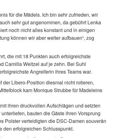
nis für die Mädels. Ich bin sehr zufrieden, wir
auch sehr gut angenommen, da gebührt Lenka
ert noch nicht alles konstant und in einigen
stung können wir aber weiter aufbauen“, zog
, die mit 18 Punkten auch erfolgreichste
nd Camilla Weitzel auf je zehn. Bei Suhl
erfolgreichste Angreiferin ihres Teams war.
 der Libero-Position diesmal nicht rotieren,
ttelblock kam Monique Strubbe für Madeleine
g mit ihren druckvollen Aufschlägen und setzten
 unterliefen, bauten die Gäste ihren Vorsprung
ses Polster verteidigten die DSC-Damen souverän
te den erfolgreichen Schlusspunkt.