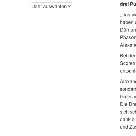
drei Pu
„Das wa
haben 
Dürr un
Phasen 
Alexand
Bei der
Scoreri
entschi
Alexand
sonder
Gates v
Die Dre
sich sc
dank ei
und Zus