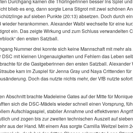
ten Durchgang kamen die Thüringerinnen besser ins Spiel und
ht blieb es eng, dann sorgte Lena Stigrot mit zwei schönen Angr
chützlinge auf sieben Punkte (20:13) absetzen. Doch durch eini
B wieder herankommen. Alexander Waibl wechselte für eine ku
igrot ein. Das zeigte Wirkung und zum Schluss verwandelten C
rblock“ den ersten Satzball.
hgang Nummer drei konnte sich keine Mannschaft mit mehr als
r DSC mit kleinen Ungenauigkeiten und Fehlern das Leben selbs
brachte für die Gastgeberinnen den ersten Satzball. Alexander
traube kam im Zuspiel für Jenna Gray und Naya Crittenden für 
sänderung. Doch das nutzte nichts mehr, der VfB nutzte sofort
.
ten Abschnitt brachte Madeleine Gates auf der Mitte für Moniqu
fften sich die DSC-Mädels wieder schnell einen Vorsprung, führt
llem Aufschlagsspiel, stabiler Annahme und effektiveren Angr
tlich und zogen bis zur zweiten technischen Auszeit auf siebe
ehr aus der Hand. Mit einem Ass sorgte Camilla Weitzel beim 2