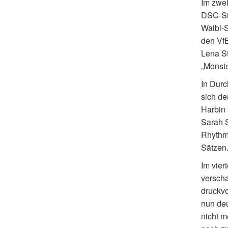
Im zwei
DSC-Sic
Waibl-S
den Vf
Lena St
„Monste
In Durc
sich de
Harbin 
Sarah S
Rhythmu
Sätzen
Im vier
verscha
druckvo
nun deu
nicht m