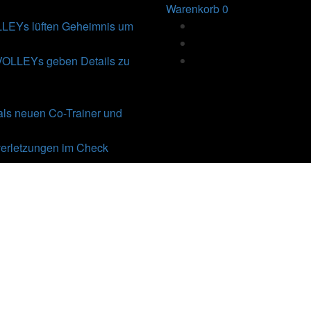
Warenkorb
0
Ys lüften Geheimnis um
VOLLEYs geben Details zu
als neuen Co-Trainer und
erletzungen im Check