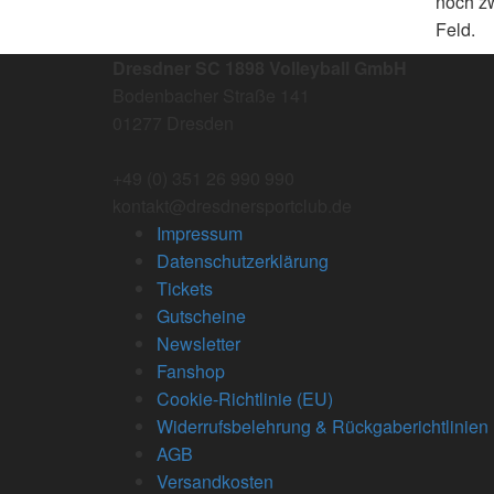
noch zw
Feld.
Dresdner SC 1898 Volleyball GmbH
Bodenbacher Straße 141
01277 Dresden
+49 (0) 351 26 990 990
kontakt@dresdnersportclub.de
Impressum
Datenschutzerklärung
Tickets
Gutscheine
Newsletter
Fanshop
Cookie-Richtlinie (EU)
Widerrufsbelehrung & Rückgaberichtlinien
AGB
Versandkosten