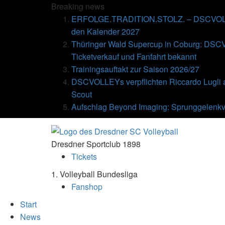
Breaking
news
ERFOLGE.TRADITION.STOLZ. – DSCVOLLE
den Kalender 2027
Thüringer Wald Supercup in Coburg: DSC
Ticketverkauf und Fanfahrt bekannt
Trainingsauftakt zur Saison 2026/27
DSCVOLLEYs verpflichten Riccardo Lugli 
Scout
Aufschlag Beyond Imaging: Sprunggelenkv
Dresdner Sportclub 1898
Tickets
1. Volleyball Bundesliga
Fanshop
Start
News