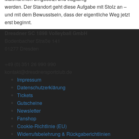
werden. Der Standort geht diese Aufgabe mit Stolz an –
und mit dem Bewusstsein, dass der eigentliche Weg jetzt
erst beginnt.
Dresdner SC 1898 Volleyball GmbH
Bodenbacher Straße 141
01277 Dresden
+49 (0) 351 26 990 990
kontakt@dresdnersportclub.de
Impressum
Datenschutzerklärung
Tickets
Gutscheine
Newsletter
Fanshop
Cookie-Richtlinie (EU)
Widerrufsbelehrung & Rückgaberichtlinien