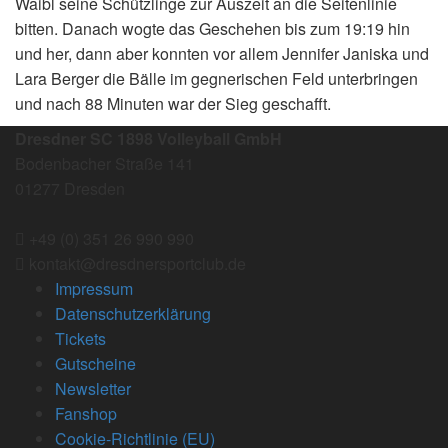
Waibl seine Schützlinge zur Auszeit an die Seitenlinie
bitten. Danach wogte das Geschehen bis zum 19:19 hin
und her, dann aber konnten vor allem Jennifer Janiska und
Lara Berger die Bälle im gegnerischen Feld unterbringen
und nach 88 Minuten war der Sieg geschafft.
Dresdner SC 1898 Volleyball GmbH
Bodenbacher Straße 141
01277 Dresden
+49 (0) 351 26 990 990
kontakt@dresdnersportclub.de
Impressum
Datenschutzerklärung
Tickets
Gutscheine
Newsletter
Fanshop
Cookie-Richtlinie (EU)