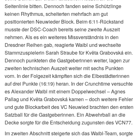
Seitenlinie bitten. Dennoch fanden seine Schützlinge
keinen Rhythmus, scheiterten mehrfach am gut
positionierten Neuwieder Block. Beim 6:11-Rückstand
musste der DSC-Coach bereits seine zweite Auszeit
nehmen. Als es ein weiteres Missverständnis in den
Dresdner Reihen gab, reagierte Waibl und wechselte
Stammzuspielerin Sarah Straube für Květa Grabovská ein.
Dennoch punkteten die Gastgeberinnen weiter, lagen zur
zweiten technischen Auszeit weiter mit sechs Punkten
vorn. In der Folgezeit kämpften sich die Elbestädterinnen
auf drei Punkte (16:19) heran. In der Crunchtime versuchte
es Alexander Waibl mit einem Doppelwechsel – Agnes
Pallag und Květa Grabovská kamen – doch weitere Fehler
und gute Blockarbeit des VC Neuwied brachten den ersten
Satzball für die Gastgeberinnen. Ein Abwehrball an die
Decke sorgte für die Entscheidung zugunsten des VCN77.
Im zweiten Abschnitt steigerte sich das Waibl-Team, sorgte