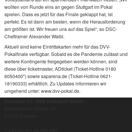
wollten von Runde eins an gegen Stuttgart im Pokal
spielen. Dass es jetzt für das Finale geklappt hat, ist
perfekt. Es ist dann am besten, wenn die Herausforderung
am größten ist. Wir freuen uns auf das Spiel“, so DSC-
Cheftrainer Alexander Waibl.
Aktuell sind keine Eintrittskarten mehr für das DVV-
Pokalfinale verfügbar. Sobald es die Pandemie zulässt und
weitere Kontingente freigegeben werden können, sind
diese über ticketmaster, ADticket (Ticket-Hotline 0180
6050400*) sowie saparena.de (Ticket-Hotline 0621-
18190333) erhältlich. Zu Updates informieren wir
umgehend unter: www.dvv-pokal.de.
Dresdner SC 1898 Volleyball GmbH
Bodenbacher Straße 141
01277 Dresden
+49 (0) 351 26 990 990