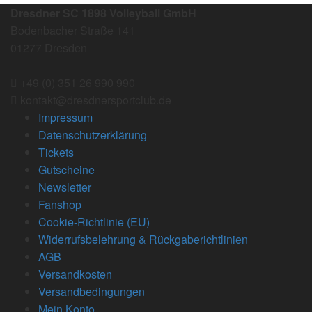
Dresdner SC 1898 Volleyball GmbH
Bodenbacher Straße 141
01277 Dresden
+49 (0) 351 26 990 990
kontakt@dresdnersportclub.de
Impressum
Datenschutzerklärung
Tickets
Gutscheine
Newsletter
Fanshop
Cookie-Richtlinie (EU)
Widerrufsbelehrung & Rückgaberichtlinien
AGB
Versandkosten
Versandbedingungen
Mein Konto