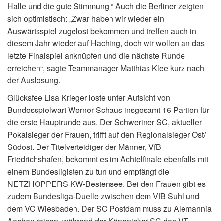
Halle und die gute Stimmung.“ Auch die Berliner zeigten
sich optimistisch: „Zwar haben wir wieder ein
Auswärtsspiel zugelost bekommen und treffen auch in
diesem Jahr wieder auf Haching, doch wir wollen an das
letzte Finalspiel anknüpfen und die nächste Runde
erreichen“, sagte Teammanager Matthias Klee kurz nach
der Auslosung.
Glücksfee Lisa Krieger loste unter Aufsicht von
Bundesspielwart Werner Schaus insgesamt 16 Partien für
die erste Hauptrunde aus. Der Schweriner SC, aktueller
Pokalsieger der Frauen, trifft auf den Regionalsieger Ost/
Südost. Der Titelverteidiger der Männer, VfB
Friedrichshafen, bekommt es im Achtelfinale ebenfalls mit
einem Bundesligisten zu tun und empfängt die
NETZHOPPERS KW-Bestensee. Bei den Frauen gibt es
zudem Bundesliga-Duelle zwischen dem VfB Suhl und
dem VC Wiesbaden. Der SC Postdam muss zu Alemannia
Aachen reisen, während der Köpenicker SC das VT