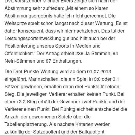
DVL-Vorsitzender Michael Evers zeigte sich nach der
Abstimmung sehr zufrieden: „Mit einem so klaren
Abstimmungsergebnis hatte ich nicht gerechnet. Die
Weltspitze spielt schon längst nach dieser Wertung. Es ist
daher konsequent, dass wir hier nachziehen. Das tut der
Leistungssportentwicklung gut und hilft auch bei der
Positionierung unseres Sports in Medien und
Öffentlichkeit.“ Der Antrag erhielt 289 Ja-Stimmen, 94
Nein-Stimmen und 87 Enthaltungen.
Die Drei-Punkte-Wertung wird ab dem 01.07.2013
eingeführt. Mannschaften, die ein Spiel in 3:0 oder 3:1
Sätzen gewinnen, erhalten dann drei Punkte für einen
Sieg. Die jeweiligen Verlierer erhalten keinen Punkt. Bei
einem 3:2 Sieg erhält der Gewinner zwei Punkte und der
Verlierer einen Punkt. Bei Punktgleichheit entscheidet die
Anzahl der gewonnenen Spiele über die
Tabellenplatzierung. Als nächste Kriterien werden
zukünftig der Satzquotient und der Ballquotient