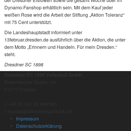
der Dresdner Eislöwen sowie die gesamt Woche über im
Dynamo-Fanshop erhältlich sein. Mit dem Kauf jeder
weißen Rose wird die Arbeit der Stiftung „Aktion Toleranz“
mit 75 Cent unterstützt.
Die Landeshauptstadt informiert unter
13februar.dresden.de ausführlich über die Aktion, die unter
dem Motto „Erinnern und Handeln. Für mein Dresden.“
steht.
Dresdner SC 1898
Dresdner SC 1898 Volleyball GmbH
Bodenbacher Straße 141
01277 Dresden
+49 (0) 351 26 990 990
kontakt@dresdnersportclub.de
Impressum
Datenschutzerklärung